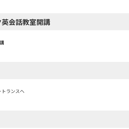
ク英会話教室開講
講
ートランスへ