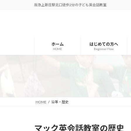
コ
ナ
阪急上新庄駅北口徒歩2分の子ども英会話教室
ン
ビ
テ
ゲ
ン
ー
ツ
シ
へ
ョ
ホーム
はじめての方へ
ス
ン
HOME
Beginner Flow
キ
に
ッ
移
プ
動
HOME
沿革・歴史
マック英会話教室の歴史